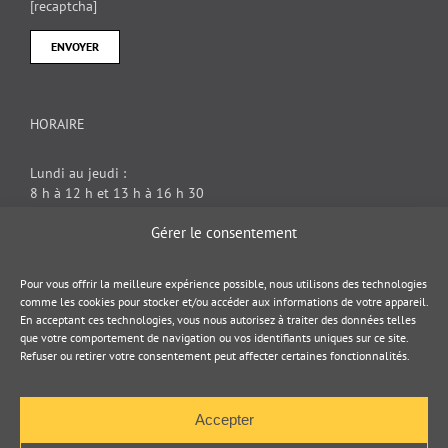
[recaptcha]
HORAIRE
Lundi au jeudi :
8 h à 12 h et 13 h à 16 h 30
Vendredi : 8 h à 12 h
Gérer le consentement
DOCUMENT JURIDIQUE
Pour vous offrir la meilleure expérience possible, nous utilisons des technologies
comme les cookies pour stocker et/ou accéder aux informations de votre appareil.
En acceptant ces technologies, vous nous autorisez à traiter des données telles
Politique de cookies
que votre comportement de navigation ou vos identifiants uniques sur ce site.
Refuser ou retirer votre consentement peut affecter certaines fonctionnalités.
Politique de confidentialité
Accepter