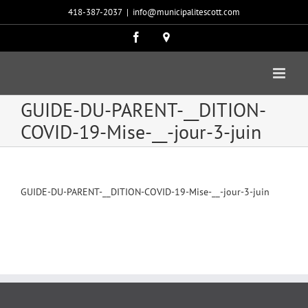
Passer
418-387-2037
|
info@municipalitescott.com
au
contenu
Facebook
Carte
google
GUIDE-DU-PARENT-__DITION-
COVID-19-Mise-__-jour-3-juin
GUIDE-DU-PARENT-__DITION-COVID-19-Mise-__-jour-3-juin