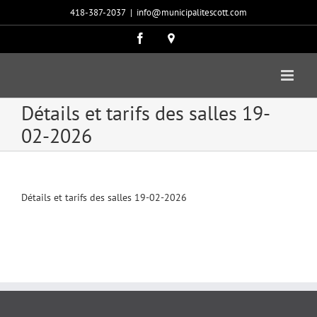
Passer
418-387-2037
|
info@municipalitescott.com
au
contenu
Facebook
Carte
google
Détails et tarifs des salles 19-
02-2026
Détails et tarifs des salles 19-02-2026