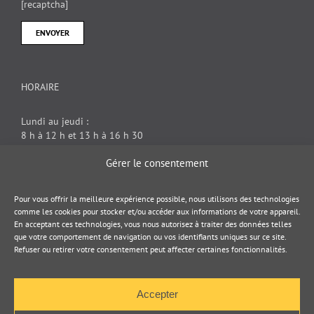
[recaptcha]
HORAIRE
Lundi au jeudi :
8 h à 12 h et 13 h à 16 h 30
Vendredi : 8 h à 12 h
Gérer le consentement
DOCUMENT JURIDIQUE
Pour vous offrir la meilleure expérience possible, nous utilisons des technologies
comme les cookies pour stocker et/ou accéder aux informations de votre appareil.
En acceptant ces technologies, vous nous autorisez à traiter des données telles
Politique de cookies
que votre comportement de navigation ou vos identifiants uniques sur ce site.
Refuser ou retirer votre consentement peut affecter certaines fonctionnalités.
Politique de confidentialité
Accepter