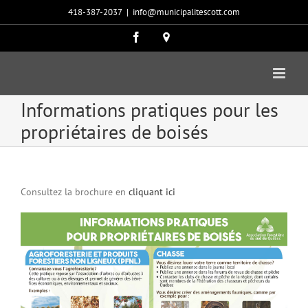
Passer
418-387-2037
|
info@municipalitescott.com
au
contenu
Facebook
Carte
google
Informations pratiques pour les
propriétaires de boisés
Consultez la brochure en
cliquant ici