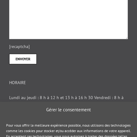
[recaptcha]
HORAIRE
Lundi au jeudi : 8 h à 12 h et 13 h à 16 h 30 Vendredi : 8 h à
12 h
Gérer le consentement
DOCUMENT JURIDIQUE
Pour vous offrir la meilleure expérience possible, nous utilisons des technologies
comme les cookies pour stocker et/ou accéder aux informations de votre appareil.
En acceptant ces technologies, vous nous autorisez à traiter des données telles