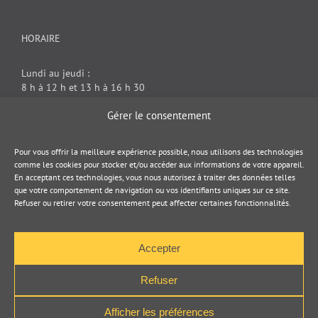
HORAIRE
Lundi au jeudi :
8 h à 12 h et 13 h à 16 h 30
Vendredi : 8 h à 12 h
Gérer le consentement
DOCUMENT JURIDIQUE
Pour vous offrir la meilleure expérience possible, nous utilisons des technologies
comme les cookies pour stocker et/ou accéder aux informations de votre appareil.
En acceptant ces technologies, vous nous autorisez à traiter des données telles
Politique de cookies
que votre comportement de navigation ou vos identifiants uniques sur ce site.
Refuser ou retirer votre consentement peut affecter certaines fonctionnalités.
Politique de confidentialité
Accepter
Refuser
Afficher les préférences