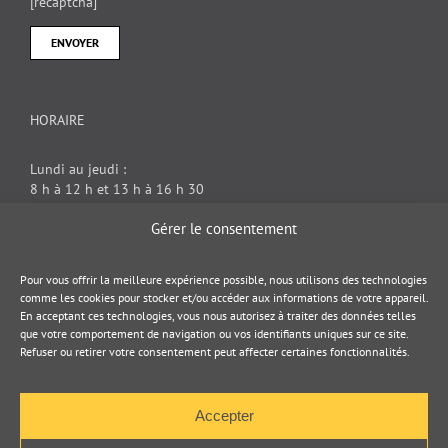
[recaptcha]
HORAIRE
Lundi au jeudi :
8 h à 12 h et 13 h à 16 h 30
Vendredi : 8 h à 12 h
Gérer le consentement
DOCUMENT JURIDIQUE
Pour vous offrir la meilleure expérience possible, nous utilisons des technologies
comme les cookies pour stocker et/ou accéder aux informations de votre appareil.
En acceptant ces technologies, vous nous autorisez à traiter des données telles
Politique de cookies
que votre comportement de navigation ou vos identifiants uniques sur ce site.
Refuser ou retirer votre consentement peut affecter certaines fonctionnalités.
Politique de confidentialité
Accepter