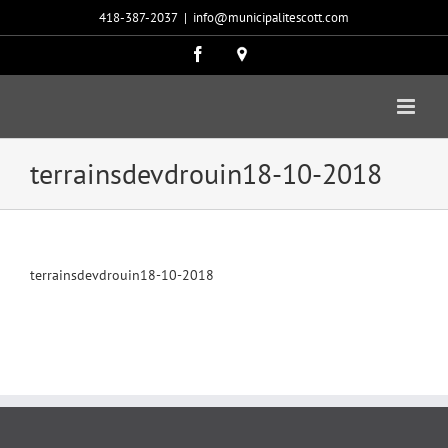
Passer
418-387-2037
|
info@municipalitescott.com
au
contenu
Facebook
Carte
google
terrainsdevdrouin18-10-2018
terrainsdevdrouin18-10-2018