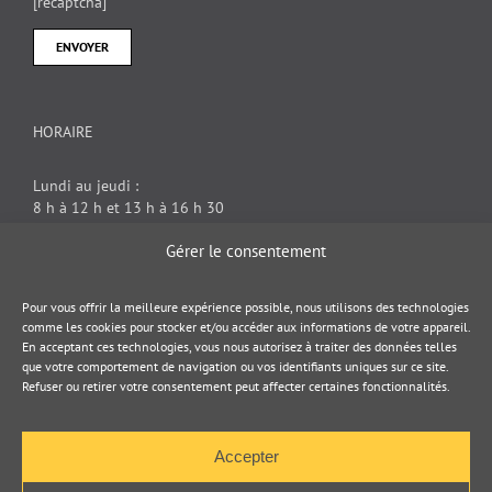
[recaptcha]
HORAIRE
Lundi au jeudi :
8 h à 12 h et 13 h à 16 h 30
Vendredi : 8 h à 12 h
Gérer le consentement
DOCUMENT JURIDIQUE
Pour vous offrir la meilleure expérience possible, nous utilisons des technologies
comme les cookies pour stocker et/ou accéder aux informations de votre appareil.
En acceptant ces technologies, vous nous autorisez à traiter des données telles
Politique de cookies
que votre comportement de navigation ou vos identifiants uniques sur ce site.
Refuser ou retirer votre consentement peut affecter certaines fonctionnalités.
Politique de confidentialité
Accepter