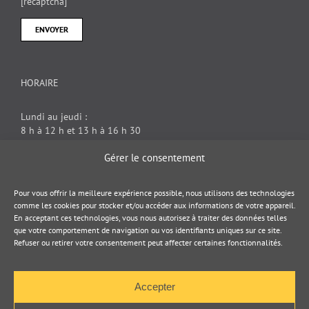
[recaptcha]
HORAIRE
Lundi au jeudi :
8 h à 12 h et 13 h à 16 h 30
Vendredi : 8 h à 12 h
Gérer le consentement
DOCUMENT JURIDIQUE
Pour vous offrir la meilleure expérience possible, nous utilisons des technologies
comme les cookies pour stocker et/ou accéder aux informations de votre appareil.
En acceptant ces technologies, vous nous autorisez à traiter des données telles
Politique de cookies
que votre comportement de navigation ou vos identifiants uniques sur ce site.
Refuser ou retirer votre consentement peut affecter certaines fonctionnalités.
Politique de confidentialité
Accepter