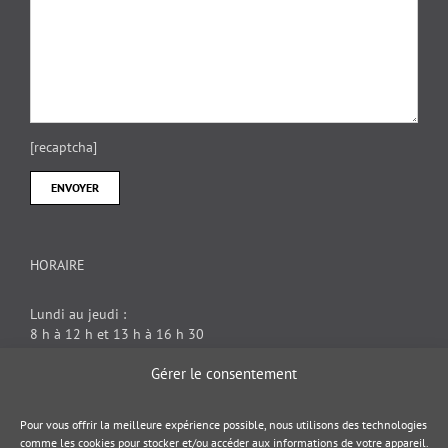
[recaptcha]
HORAIRE
Lundi au jeudi :
8 h à 12 h et 13 h à 16 h 30
Vendredi : 8 h à 12 h
Gérer le consentement
DOCUMENT JURIDIQUE
Pour vous offrir la meilleure expérience possible, nous utilisons des technologies
comme les cookies pour stocker et/ou accéder aux informations de votre appareil.