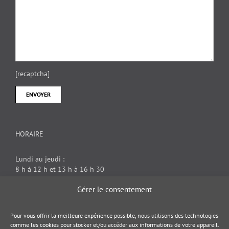
[recaptcha]
HORAIRE
Lundi au jeudi :
8 h à 12 h et 13 h à 16 h 30
Vendredi : 8 h à 12 h
Gérer le consentement
DOCUMENT JURIDIQUE
Pour vous offrir la meilleure expérience possible, nous utilisons des technologies
comme les cookies pour stocker et/ou accéder aux informations de votre appareil.