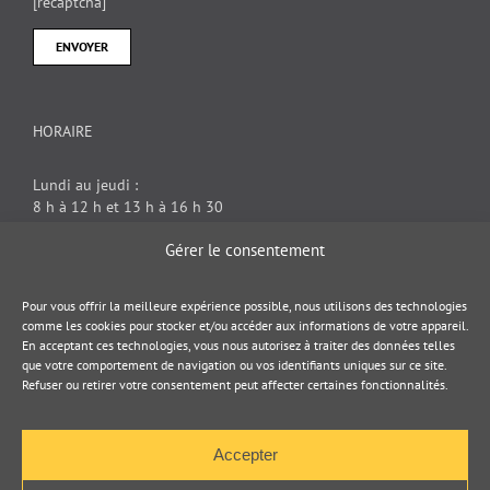
[recaptcha]
HORAIRE
Lundi au jeudi :
8 h à 12 h et 13 h à 16 h 30
Vendredi : 8 h à 12 h
Gérer le consentement
DOCUMENT JURIDIQUE
Pour vous offrir la meilleure expérience possible, nous utilisons des technologies
comme les cookies pour stocker et/ou accéder aux informations de votre appareil.
En acceptant ces technologies, vous nous autorisez à traiter des données telles
Politique de cookies
que votre comportement de navigation ou vos identifiants uniques sur ce site.
Refuser ou retirer votre consentement peut affecter certaines fonctionnalités.
Politique de confidentialité
Accepter