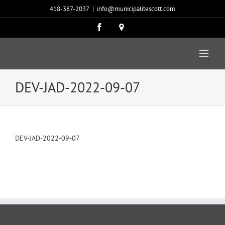
Passer
418-387-2037
|
info@municipalitescott.com
au
contenu
Facebook
Carte
google
DEV-JAD-2022-09-07
DEV-JAD-2022-09-07