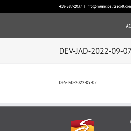
Passer
418-387-2037
|
info@municipalitescott.co
au
contenu
AC
DEV-JAD-2022-09-0
DEV-JAD-2022-09-07