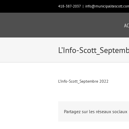
Passer
418-387-2037
|
info@municipalitescott.co
au
contenu
AC
L’Info-Scott_Septem
L'Info-Scott_Septembre 2022
Partagez sur les réseaux sociaux