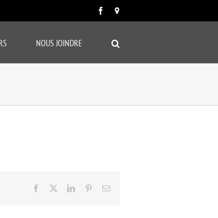
Facebook
Carte
google
RS
NOUS JOINDRE
Facebook
X
LinkedIn
Pinterest
Email