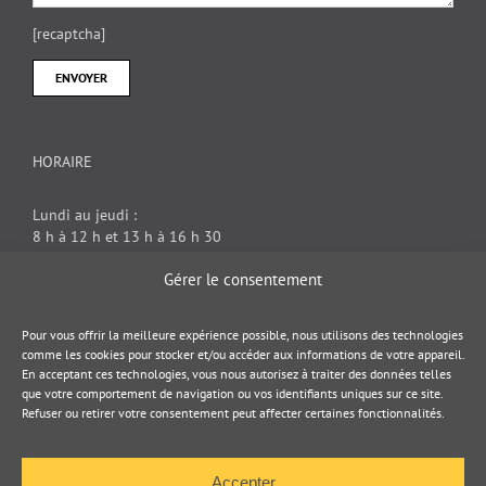
[recaptcha]
HORAIRE
Lundi au jeudi :
8 h à 12 h et 13 h à 16 h 30
Vendredi : 8 h à 12 h
Gérer le consentement
DOCUMENT JURIDIQUE
Pour vous offrir la meilleure expérience possible, nous utilisons des technologies
comme les cookies pour stocker et/ou accéder aux informations de votre appareil.
En acceptant ces technologies, vous nous autorisez à traiter des données telles
Politique de cookies
que votre comportement de navigation ou vos identifiants uniques sur ce site.
Refuser ou retirer votre consentement peut affecter certaines fonctionnalités.
Politique de confidentialité
Accepter