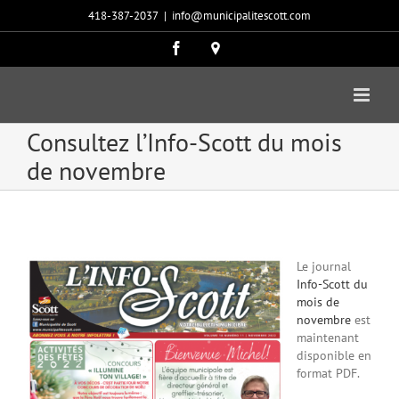
Passer
418-387-2037
|
info@municipalitescott.com
au
contenu
Facebook
Carte
google
Consultez l’Info-Scott du mois
de novembre
Le journal
Info-Scott du
mois de
novembre
est
maintenant
disponible en
format PDF.