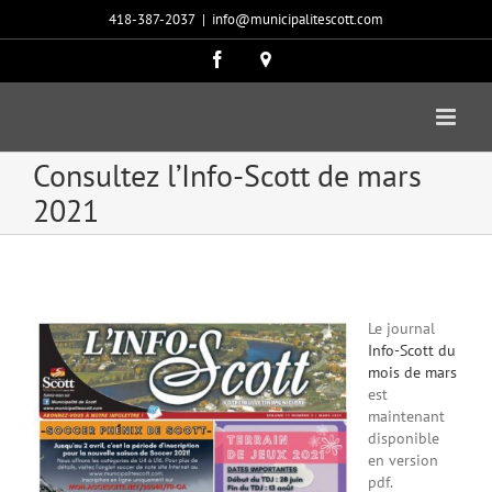
Passer
418-387-2037
|
info@municipalitescott.com
au
contenu
Facebook
Carte
google
Consultez l’Info-Scott de mars
2021
Le journal
Info-Scott du
mois de mars
est
maintenant
disponible
en version
pdf.