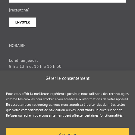
[recaptcha]
HORAIRE
Lundi au jeudi :
8 h à 12 h et 13 h à 16 h 30
Vendredi : 8 h à 12 h
Gérer le consentement
DOCUMENT JURIDIQUE
Pour vous offrir la meilleure expérience possible, nous utilisons des technologies
comme les cookies pour stocker et/ou accéder aux informations de votre appareil.
En acceptant ces technologies, vous nous autorisez à traiter des données telles
Politique de cookies
que votre comportement de navigation ou vos identifiants uniques sur ce site.
Refuser ou retirer votre consentement peut affecter certaines fonctionnalités.
Politique de confidentialité
Accepter