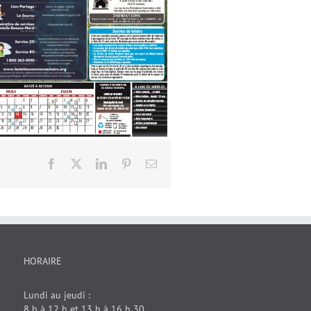
Facebook
X
LinkedIn
Pinterest
Email
HORAIRE
Lundi au jeudi :
8 h à 12 h et 13 h à 16 h 30