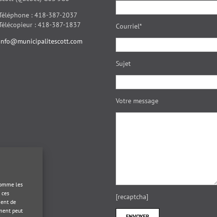
Téléphone : 418-387-2037
Télécopieur : 418-387-1837
Courriel*
info@municipalitescott.com
Sujet
Votre message
 comme les
 ces
[recaptcha]
ment de
ement peut