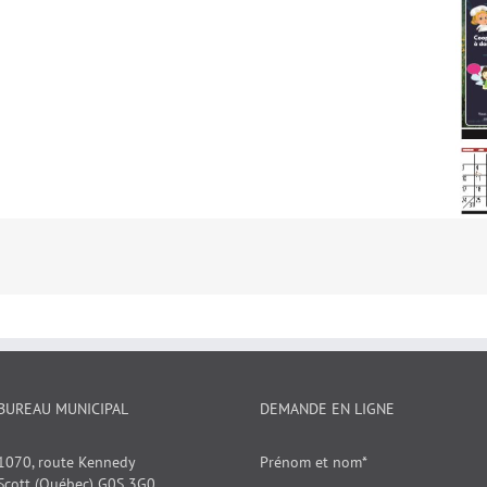
BUREAU MUNICIPAL
DEMANDE EN LIGNE
1070, route Kennedy
Prénom et nom*
Scott (Québec) G0S 3G0