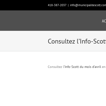
Passer
418-387-2037
|
info@municipalitescott.co
au
contenu
AC
Consultez l’Info-Scott
Consultez l
‘Info-Scott du mois d’avril
en