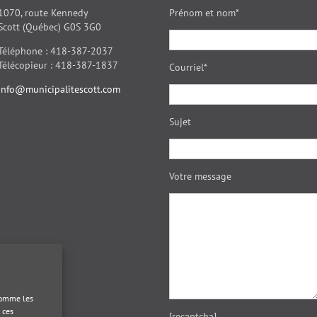
1070, route Kennedy
Prénom et nom*
Scott (Québec) G0S 3G0
Téléphone : 418-387-2037
Télécopieur : 418-387-1837
Courriel*
info@municipalitescott.com
Sujet
Votre message
 comme les
 ces
[recaptcha]