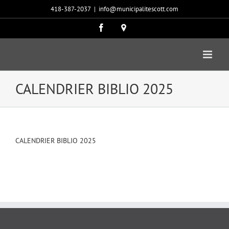
Passer
418-387-2037
|
info@municipalitescott.com
au
contenu
Facebook
Carte
google
CALENDRIER BIBLIO 2025
CALENDRIER BIBLIO 2025