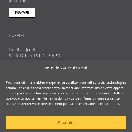
[recaptcha]
HORAIRE
Lundi au jeudi :
8 h à 12 h et 13 h à 16 h 30
Vendredi : 8 h à 12 h
Gérer le consentement
DOCUMENT JURIDIQUE
Pour vous offrir la meilleure expérience possible, nous utilisons des technologies
comme les cookies pour stocker et/ou accéder aux informations de votre appareil.
En acceptant ces technologies, vous nous autorisez à traiter des données telles
Politique de cookies
que votre comportement de navigation ou vos identifiants uniques sur ce site.
Refuser ou retirer votre consentement peut affecter certaines fonctionnalités.
Politique de confidentialité
Accepter