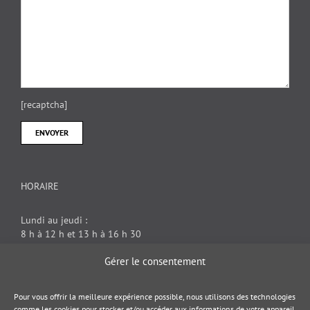
[recaptcha]
HORAIRE
Lundi au jeudi :
8 h à 12 h et 13 h à 16 h 30
Vendredi : 8 h à 12 h
Gérer le consentement
DOCUMENT JURIDIQUE
Pour vous offrir la meilleure expérience possible, nous utilisons des technologies
comme les cookies pour stocker et/ou accéder aux informations de votre appareil.