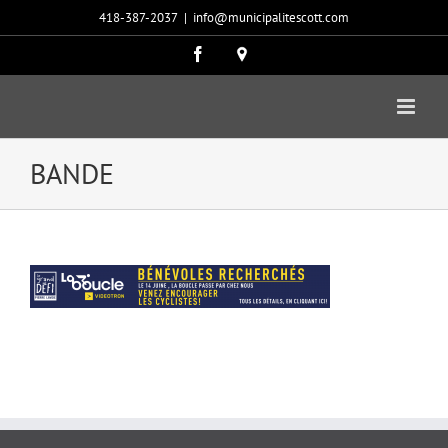
Passer
418-387-2037
|
info@municipalitescott.com
au
contenu
Facebook
Carte
google
BANDE