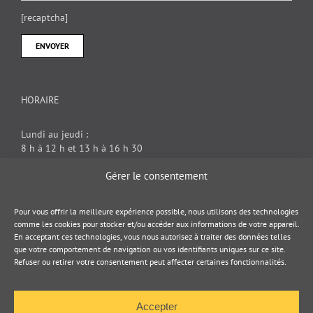
[recaptcha]
HORAIRE
Lundi au jeudi :
8 h à 12 h et 13 h à 16 h 30
Vendredi : 8 h à 12 h
Gérer le consentement
DOCUMENT JURIDIQUE
Pour vous offrir la meilleure expérience possible, nous utilisons des technologies
comme les cookies pour stocker et/ou accéder aux informations de votre appareil.
En acceptant ces technologies, vous nous autorisez à traiter des données telles
Politique de cookies
que votre comportement de navigation ou vos identifiants uniques sur ce site.
Refuser ou retirer votre consentement peut affecter certaines fonctionnalités.
Politique de confidentialité
Accepter